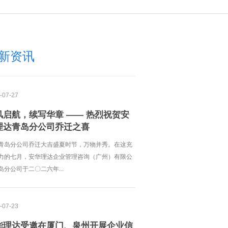
新资讯
-07-27
风启航，续写华章 —— 热烈祝贺安
理达青岛分公司乔迁之喜
青岛分公司乔迁大吉盛夏时节，万物并秀。在这充
力的七月，安华理达企业管理咨询（广州）有限公
岛分公司于二〇二六年...
-07-23
华理达受邀在厦门、泉州开展企业信