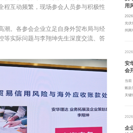
用
全程互动频繁，现场参会人员参与积极性
20
光伏
高潮。各参会企业立足自身外贸布局与经
州两
控等实际问题与李翔坤先生深度交流、答
2026
安
会
当前
账款
关键
2026
企