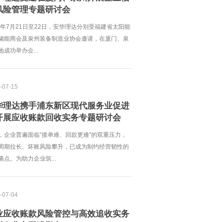
风险管理专题研讨会
26年7月21日至22日，安华理达分别受福建省太阳能
储能商会及泉州装备制造业协会邀请，在厦门、泉
地成功举办企...
-07-15
华理达携手浦东新区现代服务业促进
开展应收账款回收实务专题研讨会
，企业普遍面临“接单难、回款更难”的双重压力，
周期拉长、坏账风险攀升，已成为制约经营韧性的
痛点。为助力企业筑...
-07-04
业应收账款风险管控与高效追收实务