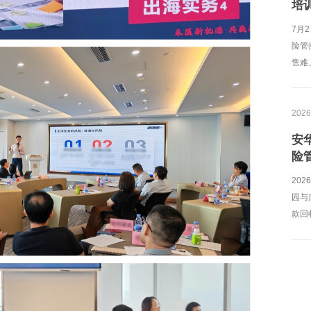
培
7月
险管
售难、
2026
安
险
20
园与
款回