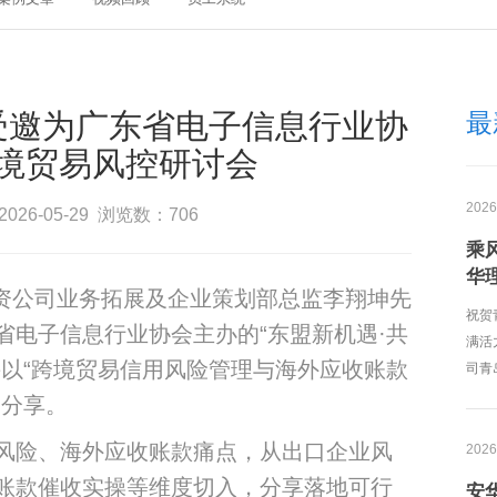
受邀为广东省电子信息行业协
最
境贸易风控研讨会
2026
026-05-29 浏览数：706
乘
华
达风资公司业务拓展及企业策划部总监李翔坤先
祝贺
省电子信息行业协会主办的“东盟新机遇·共
满活
并以“跨境贸易信用风险管理与海外应收账款
司青
题分享。
风险、海外应收账款痛点，从出口企业风
2026
账款催收实操等维度切入，分享落地可行
安