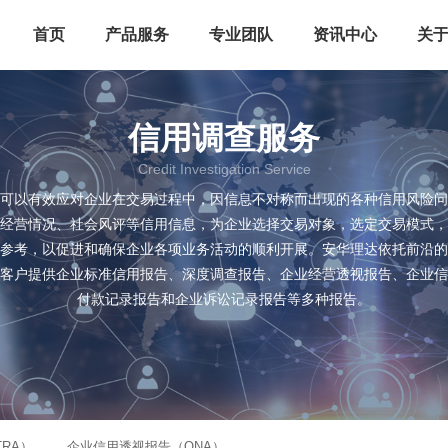
首页
产品服务
专业团队
资讯中心
关
信用调查服务
Credit Investigation Service
可以有效应对企业在交易过程中，因信息不对称而出现的各种信用风险问
经营情况、社会风评等信用信息，为企业选择交易对象，选定交易模式，
参考，以促进和确保企业各项业务活动的顺利开展。安华理达依托前沿的
客户提供企业标准信用报告、深度调查报告、企业经营透视报告、企业信
付款记录报告和企业诉讼记录报告等多种报告。
RA）
企业信用透视报告（QNA）