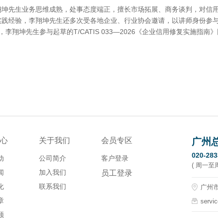
翔坤先生业务思维成熟，处事态度端正，擅长市场拓展、商务谈判，对信
实践经验，李翔坤先生还多次受各地企业、行业协会邀请，以讲师身份参与
，李翔坤先生参与起草的T/CATIS 033—2026《企业信用修复实施指
心
关于我们
会员专区
广州
020-28
动
公司简介
客户登录
( 周一至周五
闻
加入我们
员工登录
化
联系我们
广州市
章
servi
顾