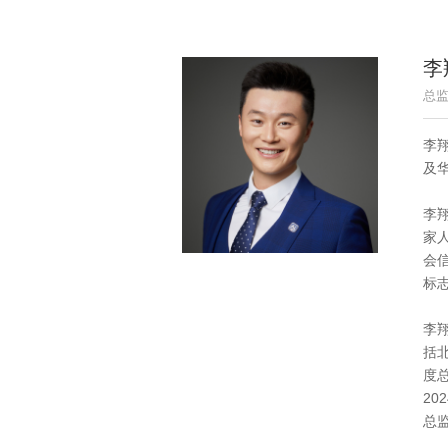
李
总监
李
及
李
家
会
标
李
括北
度
2
总