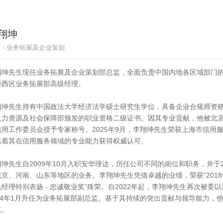
翔坤
 - 业务拓展及企业策划
翔坤先生现任业务拓展及企业策划部总监，全面负责中国内地各区域部门
华西区业务拓展部高级经理。
翔坤先生持有中国政法大学经济法学硕士研究生学位，具备企业合规师资
人力资源及社会保障部颁发的职业资格二级证书。因其专业贡献，他被北
信用工作委员会授予专家称号。2025年9月，李翔坤先生荣获上海市信用
志着其在信用服务领域的专业能力获得权威认可。
翔坤先生自2009年10月入职安华理达，历任公司不同的岗位和职务，并于
京、河南、山东等地区的业务。李翔坤先生凭借卓越的业绩，荣获“2018年度
总经理特别表扬 - 忠诚敬业奖”殊荣。自2022年起，李翔坤先生再次被
024年1月升任为业务拓展部副总监。基于其持续的突出贡献与领导能力，他
监。